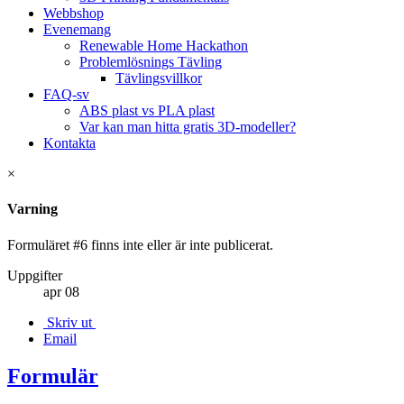
Webbshop
Evenemang
Renewable Home Hackathon
Problemlösnings Tävling
Tävlingsvillkor
FAQ-sv
ABS plast vs PLA plast
Var kan man hitta gratis 3D-modeller?
Kontakta
×
Varning
Formuläret #6 finns inte eller är inte publicerat.
Uppgifter
apr
08
Skriv ut
Email
Formulär