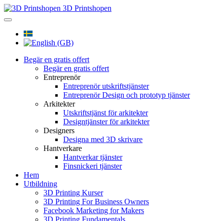
3D Printshopen
Begär en gratis offert
Begär en gratis offert
Entreprenör
Entreprenör utskriftstjänster
Entreprenör Design och prototyp tjänster
Arkitekter
Utskriftstjänst för arkitekter
Designtjänster för arkitekter
Designers
Designa med 3D skrivare
Hantverkare
Hantverkar tjänster
Finsnickeri tjänster
Hem
Utbildning
3D Printing Kurser
3D Printing For Business Owners
Facebook Marketing for Makers
3D Printing Fundamentals