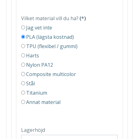
Vilket material vill du ha?
(*)
Jag vet inte
PLA (lägsta kostnad)
TPU (flexibel / gummi)
Harts
Nylon PA12
Composite multicolor
Stål
Titanium
Annat material
Lagerhöjd